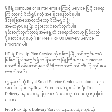
မိမိရဲ့ computer or printer error ကြောင့် Service ပြဖို့ အရေး
ကြုံလာရင် စိတ်ရှုပ်ရတဲ့ အခြေအနေတစ်ခုပါ။
ဒီအခြေအနေအတွက်တော့ စိတ်မပူပါနဲ့!
အိမ်ထဲမှာပဲနေပြီး ဖုန်းလေးပဲဆက်လိုက်ပါ။
ဖုန်းဆက်လိုက်တာနဲ့ အိမ်ရှေ့ထိ အရောက်လာယူ ပြန်လည်
ပို့ဆောင်ပေးမယ့် “HP Free Pick Up Delivery Service
Program” ပါ။
HP ရဲ့ Pick Up Plan Service ကို ရန်ကုန်မြို့တွင်းတွင်မကပဲ
မြန်မာပြည်အတွင်းရှိ အခြားသော မြို့ကြီးများ မှ customer
တွေကိုပါ ဝန်ဆောင်မှုပေးနိုင်ဖို့ရာအတွက် ထပ်တိုး ပြုလုပ်ပေး
ထားပါတယ်။
ကျွန်တော်တို့ Royal Smart Service Center မှ customer များ
အဆင်ပြေစေရန် Royal Express နှင့် ပူးပေါင်းပြီး Free
Delivery ဝန်ဆောင်မှုဖြင့် လက်ခံဆောင်ရွက် ပေးသွားမှာဖြစ်
ပါတယ်။
Free Pick Up & Delivery Service ဝန်ဆောင်မှုရယူမည့်