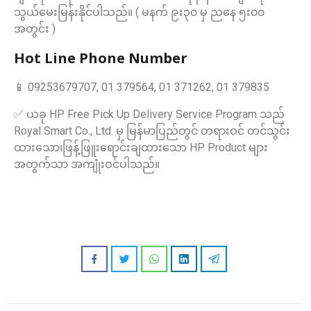
သွယ်မေးမြန်းနိုင်ပါသည်။ ( မနက် ၉း၃၀ မှ ညနေ ၅း၀၀
အတွင်း )
Hot Line Phone Number
📱 09253679707, 01 379564, 01 371262, 01 379835
✅ ယခု HP Free Pick Up Delivery Service Program သည်
Royal Smart Co., Ltd. မှ မြန်မာပြည်တွင် တရားဝင် တင်သွင်း
ထားသော၊ဖြန့်ဖြူးရောင်းချထားသော HP Product များ
အတွက်သာ အကျုံးဝင်ပါသည်။