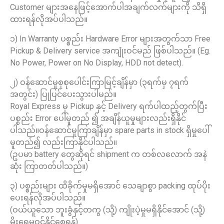
Customer များအနေဖြင့်အောက်ပါအချက်လက်များကို သိရှိ
ထားရန်လိုအပ်ပါသည်။
၁) In Warranty ပစ္စည်း Hardware Error များအတွက်သာ Free
Pickup & Delivery service အကျုံးဝင်မည် ဖြစ်ပါသည်။ (Eg.
No Power, Power on No Display, HDD not detect).
၂) ဝန်ဆောင်မှုစုစုပေါင်းကြာမြင့်ချိန်မှာ (၃ရက်မှ ၇ရက်
အတွင်း) ပြုပြင်ပေးသွားပါမည်။
Royal Express မှ Pickup နှင့် Delivery ရက်ပါထည့်တွက်ပြီး
ပစ္စည်း Error ပေါ်မူတည် ၍ အချိန်ယူမှုများလည်းရှိနိုင်
ပါသည်။ဝန်ဆောင်မှုကြာချိန်မှာ spare parts in stock ရှိမှုပေါ်
မူတည်၍ လည်းကြာနိုင်ပါသည်။
(ဥပမာ battery တွေဆိုရင် shipment က တစ်လလောက် အနဲ
ဆုံး ကြာတတ်ပါသည်။)
၃) ပစ္စည်းများ ထိခိုက်မှုမရှိအောင် သေချာစွာ packing ထုပ်ပိုး
ပေးရန်လိုအပ်ပါသည်။
(ဝယ်ယူသော ဘူးခွံနှင့်တကွ (သို့) ကျိုးပဲ့မှုမရှိနိုင်အောင် (သို့)
မိုးရေမဝင်နိုင်စေရန်)