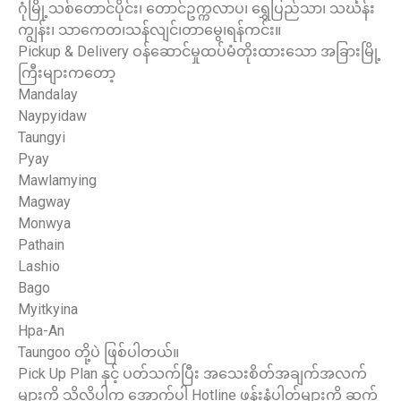
ဂုံမြို့သစ်တောင်ပိုင်း၊ တောင်ဥက္ကလာပ၊ ရွှေပြည်သာ၊ သင်္ဃန်း
ကျွန်း၊ သာကေတ၊သန်လျင်၊တာမွေ၊ရန်ကင်း။
Pickup & Delivery ဝန်ဆောင်မှုထပ်မံတိုးထားသော အခြားမြို့
ကြီးများကတော့
Mandalay
Naypyidaw
Taungyi
Pyay
Mawlamying
Magway
Monwya
Pathain
Lashio
Bago
Myitkyina
Hpa-An
Taungoo တို့ပဲ ဖြစ်ပါတယ်။
Pick Up Plan နှင့် ပတ်သက်ပြီး အသေးစိတ်အချက်အလက်
များကို သိလိုပါက အောက်ပါ Hotline ဖုန်းနံပါတ်များကို ဆက်