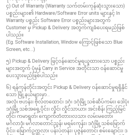
၄) Out of Warranty (Warranty သက်တမ်းကုန်ဆုံးသွားသော)
ပစ္စည်းများ၏ Hardware/Software Error units များနှင့် In
Warranty ပစ္စည်း Software Error ပစ္စည်းများအတွက်
Customer မှ Pickup & Delivery အတွက်ကျခံပေးရမည်ဖြစ်
ပါသည်။
(Eg. Software Installation, Window ကြောင့်ဖြစ်သော Blue
Screen, etc….)
၅) Pickup & Delivery ဖြင့်ဝန်ဆောင်မှုရယူထားသော ပစ္စည်း
များအတွက် ပုံမှန် Carry in Service အတိုင်းသာ ဝန်ဆောင်မှု
ပေးသွားမည်ဖြစ်ပါသည်။
၆) ရန်ကုန်တိုင်းအတွင်း Pickup & Delivery ဝန်ဆောင်မှုရရှိနိုင်
သော မြို့နယ်များမှာ…
အလုံ၊ ဗဟန်း၊ ဗိုလ်တထောင်၊ ဒဂုံ၊ ဒဂုံမြို့သစ်ဆိပ်ကမ်း၊ ဒေါပုံ၊
ဒဂုံမြို့သစ်အရှေ့ပိုင်း၊ လှိုင်၊ လှိုင်သာယာ၊ အင်းစိန်၊ ကြည့်မြင်
တိုင်၊ ကမာရွတ်၊ ကျောက်တံတား၊လသာ၊ လမ်းမတော်၊
မင်္ဂလာဒုံ၊ မင်္ဂလာတောင်ညွန်၊ မရမ်းကုန်း၊ ဒဂုံမြို့သစ်မြောက်
ပိုင်း၊ မြောက်ဥက္ကလာ၊ ပန်းပဲတန်း၊ ပုဇွန်တောင်၊ စမ်းချောင်း၊ ဒ